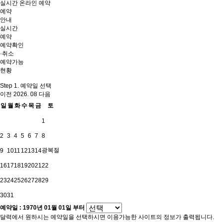
실시간 온라인 예약
예약
안내
실시간
예약
예약확인
·취소
예약가능
현황
Step 1. 예약일 선택
이전
2026. 08
다음
일
월
화
수
목
금
토
1
2
3
4
5
6
7
8
광복절
9
10
11
12
13
14
16
17
18
19
20
21
22
23
24
25
26
27
28
29
30
31
예약일 :
1970년 01월 01일
부터
달력에서 원하시는 예약일을 선택하시면 이용가능한 사이트의 정보가 출력됩니다.