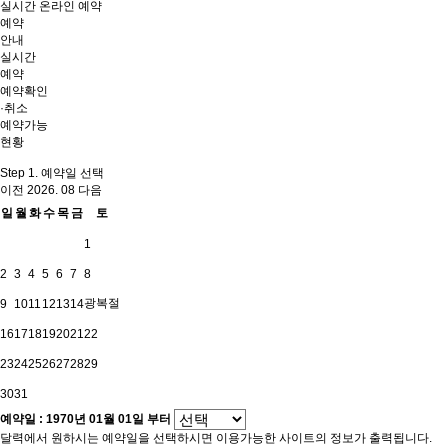
실시간 온라인 예약
예약
안내
실시간
예약
예약확인
·취소
예약가능
현황
Step 1. 예약일 선택
이전
2026. 08
다음
일
월
화
수
목
금
토
1
2
3
4
5
6
7
8
광복절
9
10
11
12
13
14
16
17
18
19
20
21
22
23
24
25
26
27
28
29
30
31
예약일 :
1970년 01월 01일
부터
달력에서 원하시는 예약일을 선택하시면 이용가능한 사이트의 정보가 출력됩니다.