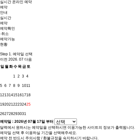
실시간 온라인 예약
예약
안내
실시간
예약
예약확인
·취소
예약가능
현황
Step 1. 예약일 선택
이전
2026. 07
다음
일
월
화
수
목
금
토
1
2
3
4
5
6
7
8
9
10
11
12
13
14
15
16
17
18
19
20
21
22
23
24
25
26
27
28
29
30
31
예약일 :
2026년 07월 17일
부터
달력에서 원하시는 예약일을 선택하시면 이용가능한 사이트의 정보가 출력됩니다.
예약일 선택 후 이용하실 기간을 선택해주세요.
예약 전 반드시 주의사항 / 환불규정을 숙지하시기 바랍니다.